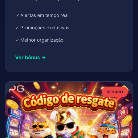
✓ Alertas em tempo real
✓ Promoções exclusivas
✓ Melhor organização
Ver bônus →
SEGURO