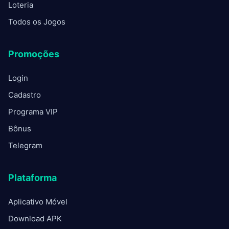
Loteria
Todos os Jogos
Promoções
Login
Cadastro
Programa VIP
Bônus
Telegram
Plataforma
Aplicativo Móvel
Download APK