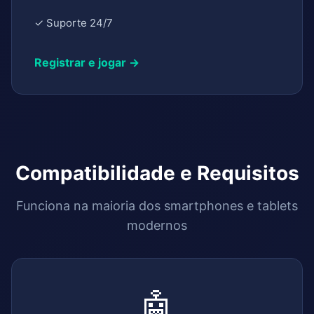
✓ Suporte 24/7
Registrar e jogar →
Compatibilidade e Requisitos
Funciona na maioria dos smartphones e tablets
modernos
🤖