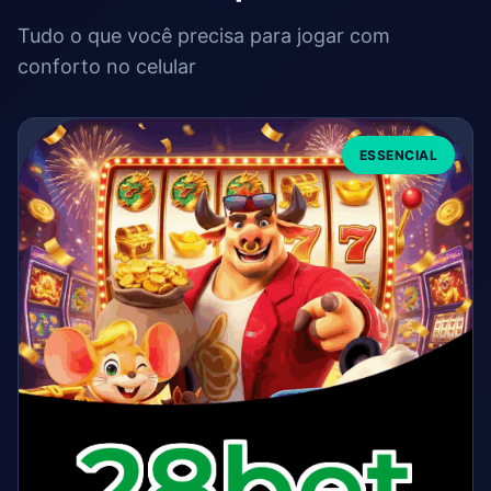
Tudo o que você precisa para jogar com
conforto no celular
ESSENCIAL